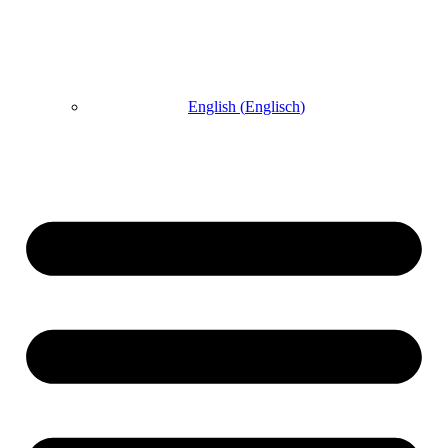
English
(
Englisch
)